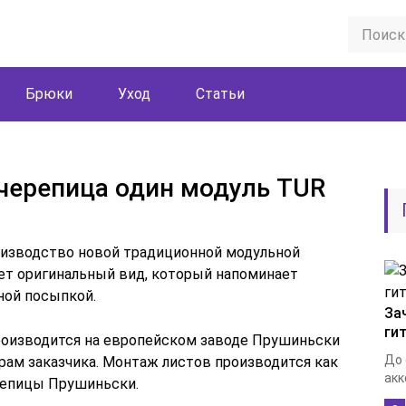
Брюки
Уход
Статьи
черепица один модуль TUR
оизводство новой традиционной модульной
ет оригинальный вид, который напоминает
ной посыпкой.
За
ги
роизводится на европейском заводе Прушиньски
До 
рам заказчика. Монтаж листов производится как
акк
репицы Прушиньски.