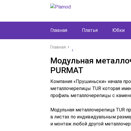
Главная
Платья
Юбки
Главная
Модульная металло
PURMAT
Компания «Прушиньски» начала пр
металлочерепицы TUR
которая име
профиль металлочерепицы с камен
Модульная металлочерепиц
а
TUR
п
в листах по индивидуальным разме
и монтаж любой другой металлоче