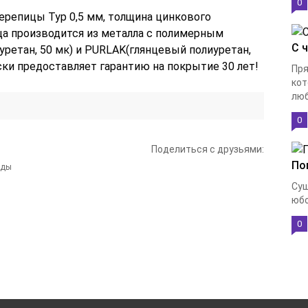
0
ерепицы Тур 0,5 мм, толщина цинкового
ца производится из металла с полимерным
С 
ретан, 50 мк)
и PURLAK
(глянцевый полиуретан,
ски предоставляет г
аранти
ю
на покрытие 30 лет!
Пря
кот
люб
0
Поделиться с друзьями:
По
Сущ
юбо
0